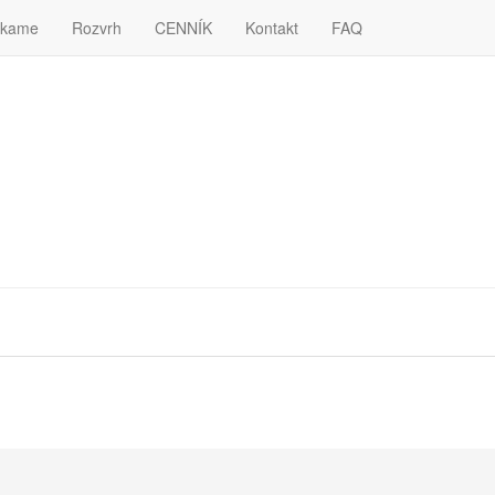
ie pri návšteve našich webových stránok. Ak súhlasíte, kliknite na tlač
úkame
Rozvrh
CENNÍK
Kontakt
FAQ