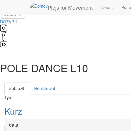
Skočiť na hlavný obsah
Táto stránka používa súbory cookie, ktoré nám pomôžu získať to najlepš
Plejs for Movement
O nás
Pon
Súhlasím
ROZVRH
POLE DANCE L10
Zobraziť
(aktívna
Registrovať
Primárne karty
karta)
Typ:
Kurz
data