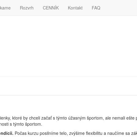
ie pri návšteve našich webových stránok. Ak súhlasíte, kliknite na tlač
úkame
Rozvrh
CENNÍK
Kontakt
FAQ
ienky, ktoré by chceli začať s týmto úžasným športom, ale nemali ešte pr
nosti s týmto športom.
ndícii.
Počas kurzu posilníme telo, zvýšime flexibilitu a naučíme sa zá