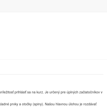
idlo "Súhlasím".
íležitosť prihlásiť sa na kurz. Je určený pre úplných začiatočníkov v
kladné prvky a otočky (spiny). Našou hlavnou úlohou je rozdávať