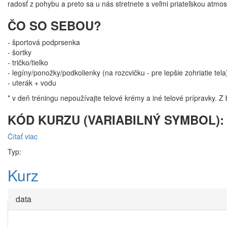
radosť z pohybu a preto sa u nás stretnete s veľmi priateľskou atm
ČO SO SEBOU?
- športová podprsenka
- šortky
- tričko/tielko
​- legíny/ponožky/podkolienky (na rozcvičku - pre lepšie zohriatie tela
- uterák + vodu
* v deň tréningu nepoužívajte telové krémy a iné telové prípravky. Z
KÓD KURZU (VARIABILNÝ SYMBOL): 
Čítať viac
o POLE DANCE L1
Typ:
Kurz
data