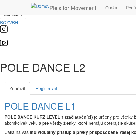
Skočiť na hlavný obsah
Táto stránka používa súbory cookie, ktoré nám pomôžu získať to najlepš
Plejs for Movement
O nás
Pon
Súhlasím
ROZVRH
POLE DANCE L2
Zobraziť
(aktívna
Registrovať
Primárne karty
karta)
POLE DANCE L1
POLE DANCE KURZ LEVEL 1 (začiatočníci)
je určený pre všetky ž
akomkoľvek veku a pre všetky žienky, ktoré nemájú doterajšie skúse
Čaká na vás
individuálny prístup a prvky prispôsobené Vašej ko