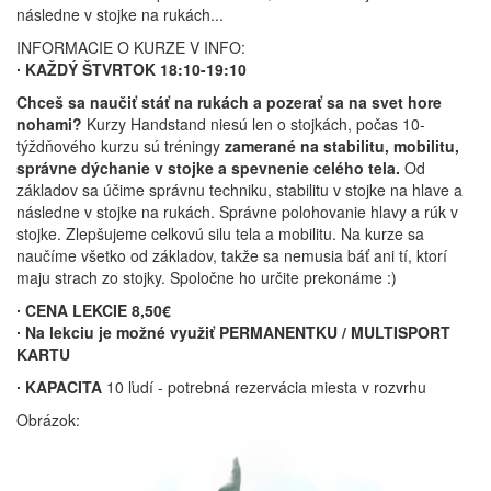
následne v stojke na rukách...
INFORMACIE O KURZE V INFO:
∙ KAŽDÝ ŠTVRTOK 18:10-19:10
Chceš sa naučiť stáť na rukách a pozerať sa na svet hore
nohami?
Kurzy Handstand niesú len o stojkách, počas 10-
týždňového kurzu sú tréningy
zamerané na stabilitu, mobilitu,
správne dýchanie v stojke a spevnenie celého tela.
Od
základov sa účime správnu techniku, stabilitu v stojke na hlave a
následne v stojke na rukách. Správne polohovanie hlavy a rúk v
stojke. Zlepšujeme celkovú silu tela a mobilitu. Na kurze sa
naučíme všetko od základov, takže sa nemusia báť ani tí, ktorí
maju strach zo stojky. Spoločne ho určite prekonáme :)
∙ CENA LEKCIE 8,50€
∙ Na lekciu je možné využiť PERMANENTKU / MULTISPORT
KARTU
∙ KAPACITA
10 ľudí - potrebná rezervácia miesta v rozvrhu
Obrázok: