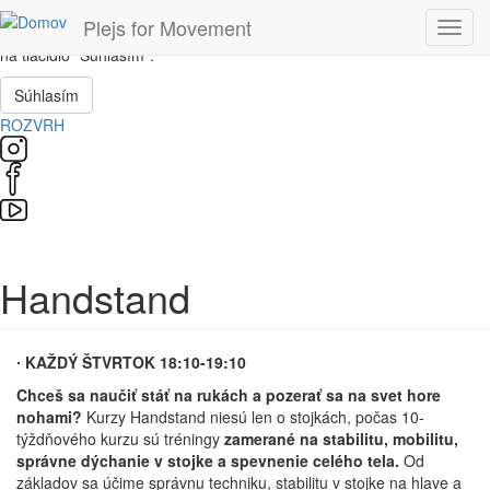
Skočiť na hlavný obsah
Táto stránka používa súbory cookie, ktoré nám pomôžu získať to
Plejs for Movement
Toggl
najlepšie pri návšteve našich webových stránok. Ak súhlasíte, kliknite
navig
na tlačidlo "Súhlasím".
Súhlasím
ROZVRH
Handstand
∙ KAŽDÝ ŠTVRTOK 18:10-19:10
Chceš sa naučiť stáť na rukách a pozerať sa na svet hore
nohami?
Kurzy Handstand niesú len o stojkách, počas 10-
týždňového kurzu sú tréningy
zamerané na stabilitu, mobilitu,
správne dýchanie v stojke a spevnenie celého tela.
Od
základov sa účime správnu techniku, stabilitu v stojke na hlave a