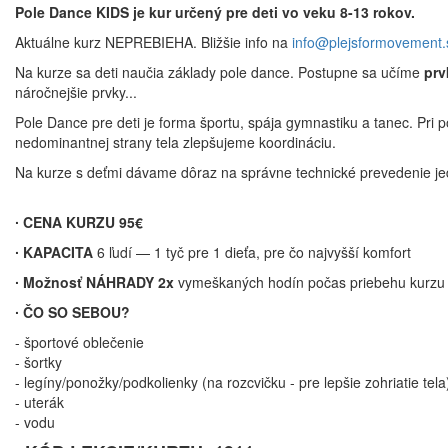
Pole Dance KIDS je kur určený pre deti vo veku 8-13 rokov.
Aktuálne kurz NEPREBIEHA. Bližšie info na
info@plejsformovement.
Na kurze sa deti naučia základy pole dance. Postupne sa učíme
prv
náročnejšie prvky...
Pole Dance pre deti je forma športu, spája gymnastiku a tanec. Pri 
nedominantnej strany tela zlepšujeme koordináciu.
Na kurze s deťmi dávame dôraz na správne technické prevedenie jed
∙ CENA KURZU 95€
∙ KAPACITA
6 ľudí — 1 tyč pre 1 dieťa, pre čo najvyšší komfort
∙ Možnosť NÁHRADY 2x
vymeškaných hodín počas priebehu kurzu
∙ ČO SO SEBOU?
- športové oblečenie
- šortky
​- legíny/ponožky/podkolienky (na rozcvičku - pre lepšie zohriatie tela
- uterák
- vodu