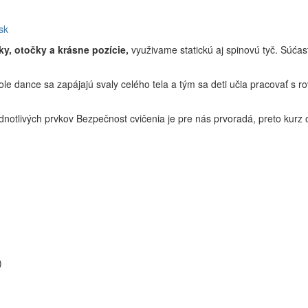
sk
ky, otočky a krásne pozície,
využivame statickú aj spinovú tyč. Súćasto
pole dance sa zapájajú svaly celého tela a tým sa deti učia pracovať s
notlivých prvkov Bezpečnost cvičenia je pre nás prvoradá, preto kurz 
)