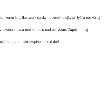
u kurzu je aj floorwork (prvky na zemi), stojky pri tyči a neskôr aj
 rovnováhou tela a mať kontrolu nad pohybom. Zapojením aj
otvárame pre malú skupinu max. 6 detí.