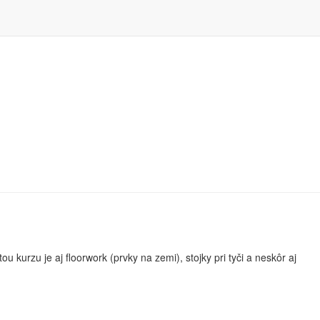
idlo "Súhlasím".
u kurzu je aj floorwork (prvky na zemi), stojky pri tyči a neskôr aj