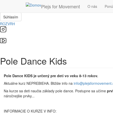
Skočiť na hlavný obsah
Plejs for Movement
O nás
Pon
Táto stránka používa súbory cookie, ktoré nám pomôžu získať to najlepš
Súhlasím
ROZVRH
Pole Dance Kids
Pole Dance KIDS je určený pre deti vo veku 8-13 rokov.
Aktuálne kurz NEPREBIEHA. Bližšie info na
info@plejsformovement.
Na kurze sa deti naučia základy pole dance. Postupne sa učíme
prvk
náročnejšie prvky...
INFORMACIE O KURZE V INFO: