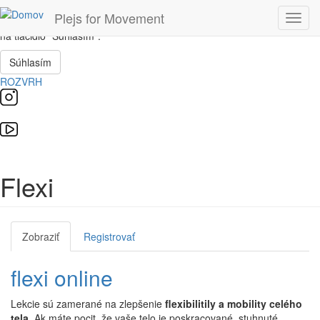
Skočiť na hlavný obsah
Táto stránka používa súbory cookie, ktoré nám pomôžu získať to
Plejs for Movement
Toggl
najlepšie pri návšteve našich webových stránok. Ak súhlasíte, kliknite
navig
na tlačidlo "Súhlasím".
Súhlasím
ROZVRH
Flexi
Zobraziť
(aktívna
Registrovať
Primárne karty
karta)
flexi online
Lekcie sú zamerané na zlepšenie
flexibilitily a mobility celého
tela
. Ak máte pocit, že vaše telo je poskracované, stuhnuté