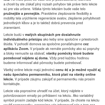
a chceli by ste získať plný rozsah pohybov tak práve tieto lekcie
sú pre vás určene. Vďaka týmto lekciám bude vaše telo
pružnejšie a pevnejšie.
Pravidelne zlepšovanie flexibility a
mobility tela urýchlenie regenerácie svalov, zlepšenie pohyblivosti
jednotlivých kĺbov a je to taktiež dobrá prevencia pred
zraneniami.
Lekcie budú v
malých skupinách pre dosiahnutie
individuálneho pristúpu
ako keby sme spoločne v priestoroch
štúdia. V pohodlí domova sa spoločne ponaťahujeme
cez
aplikáciu Zoom.
V prípade ak nemáte pomôcky ako sú popruhy
a bloky nemusíte sa obávať,
všetky pomôcky ktoré budete
potrebovať nájdete aj doma.
Vždy pred každou hodinou
budeme informovať aké pômocky budete potrebovať.
Všetký online lekcie majú jednotnú
cenu 4€ a je možné využiť aj
našu špecialnu permanentku, ktorá platí na všetky online
lekcie.
V prípade záujmu zakúpiť si permamentku nás prosím
kontaktujte.
Lekcie vás poprosíme uhradiť na účet, ktorý nájdete v
potvrdzovacom emaily po prihlásení na lekciu. Ako variabilný
symbol prosím zadajte kód lekcie. V prípade, že chcete na lekciu
využiť permanentku, poprosíme vás informovať nás o tom cez