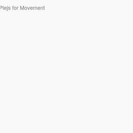
Plejs for Movement
idlo "Súhlasím".