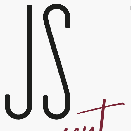
ie pri návšteve našich webových stránok. Ak súhlasíte, kliknite na tlač