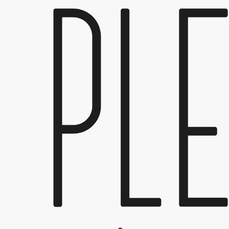
Skočiť na hlavný obsah
Táto stránka používa súbory cookie, ktoré nám pomôžu získať to najlepš
Súhlasím
ROZVRH
kids 10-14 rokov
Primárne
karty
Zobraziť
(aktívna karta)
Registrovať
Typ: