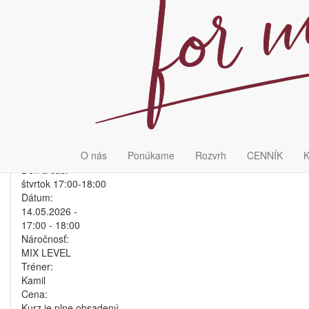
Kurz
data
Max. počet ľudí:
10
Termín:
3.kurz od 16.3.-20.3.2026 do 1.6.-5.6.2026
Kurz:
O nás
Ponúkame
Rozvrh
CENNÍK
K
Trvá 11 týždňov
Deň a čas:
štvrtok 17:00-18:00
Dátum:
14.05.2026 -
17:00
-
18:00
Náročnosť:
MIX LEVEL
Tréner:
Kamil
Cena:
Kurz je plne obsadený