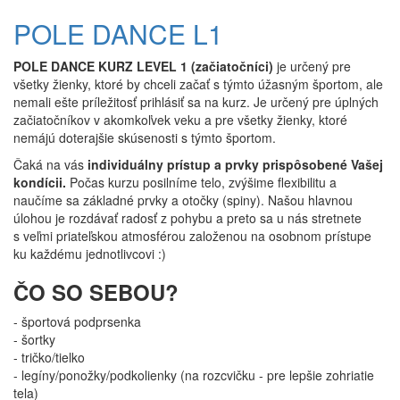
POLE DANCE L1
POLE DANCE KURZ LEVEL 1 (začiatočníci)
je určený pre
všetky žienky, ktoré by chceli začať s týmto úžasným športom, ale
nemali ešte príležitosť prihlásiť sa na kurz. Je určený pre úplných
začiatočníkov v akomkoľvek veku a pre všetky žienky, ktoré
nemájú doterajšie skúsenosti s týmto športom.
Čaká na vás
individuálny prístup a prvky prispôsobené Vašej
kondícii.
Počas kurzu posilníme telo, zvýšime flexibilitu a
naučíme sa základné prvky a otočky (spiny). Našou hlavnou
úlohou je rozdávať radosť z pohybu a preto sa u nás stretnete
s veľmi priateľskou atmosférou založenou na osobnom prístupe
ku každému jednotlivcovi :)
ČO SO SEBOU?
- športová podprsenka
- šortky
- tričko/tielko
​- legíny/ponožky/podkolienky (na rozcvičku - pre lepšie zohriatie
tela)