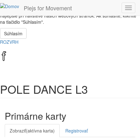
Skočiť na hlavný obsah
Plejs for Movement
Toggl
Táto stránka používa súbory cookie, ktoré nám pomôžu získať to
navig
najlepšie pri návšteve našich webových stránok. Ak súhlasíte, kliknite
na tlačidlo "Súhlasím".
Súhlasím
ROZVRH
POLE DANCE L3
Primárne karty
Zobraziť
(aktívna karta)
Registrovať