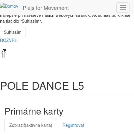
Skočiť na hlavný obsah
Plejs for Movement
Toggl
Táto stránka používa súbory cookie, ktoré nám pomôžu získať to
navig
najlepšie pri návšteve našich webových stránok. Ak súhlasíte, kliknite
na tlačidlo "Súhlasím".
Súhlasím
ROZVRH
POLE DANCE L5
Primárne karty
Zobraziť
(aktívna karta)
Registrovať