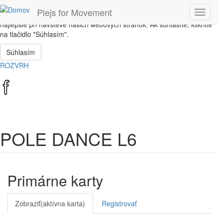
Skočiť na hlavný obsah
Plejs for Movement
Toggl
Táto stránka používa súbory cookie, ktoré nám pomôžu získať to
navig
najlepšie pri návšteve našich webových stránok. Ak súhlasíte, kliknite
na tlačidlo "Súhlasím".
Súhlasím
ROZVRH
POLE DANCE L6
Primárne karty
Zobraziť
(aktívna karta)
Registrovať